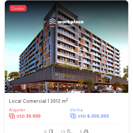
Cordón
2
Local Comercial | 2012 m
Alquiler
Venta
30.000
6.000.000
USD
USD
0
13
5