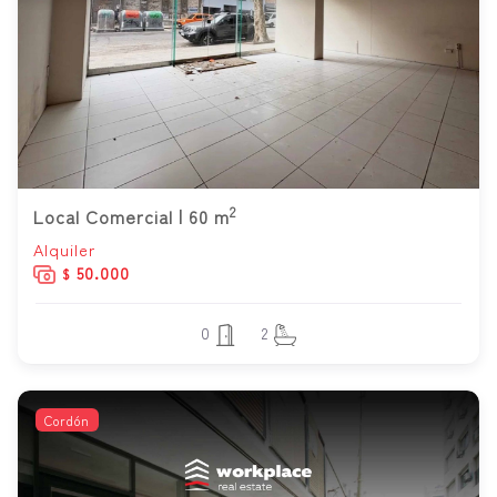
2
Local Comercial | 60 m
Alquiler
50.000
$
0
2
Cordón