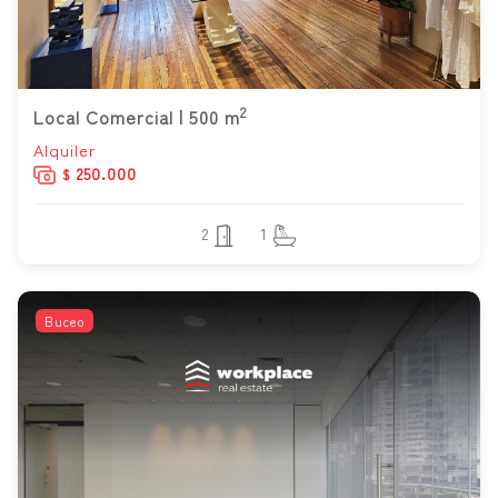
2
Local Comercial | 500 m
Alquiler
250.000
$
2
1
Buceo