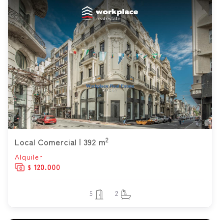
2
Local Comercial | 392 m
Alquiler
120.000
$
5
2