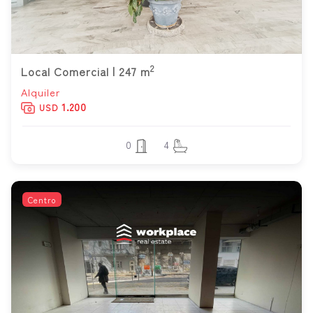
2
Local Comercial | 247 m
Alquiler
1.200
USD
0
4
Centro