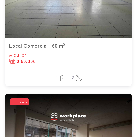
2
Local Comercial | 60 m
Alquiler
50.000
$
0
2
Palermo