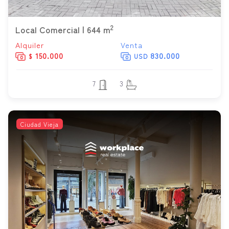
2
Local Comercial | 644 m
Alquiler
Venta
150.000
830.000
$
USD
7
3
Ciudad Vieja