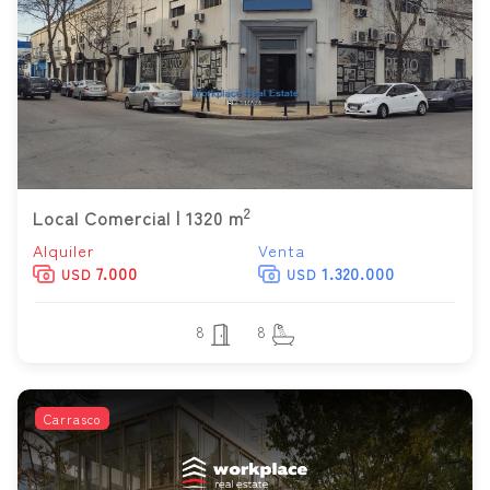
2
Local Comercial | 1320 m
Alquiler
Venta
7.000
1.320.000
USD
USD
8
8
Carrasco