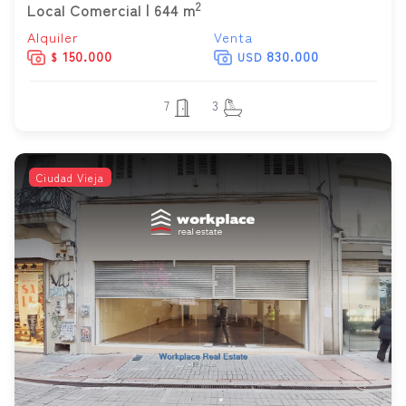
2
Local Comercial | 644 m
Alquiler
Venta
150.000
830.000
$
USD
7
3
Ciudad Vieja