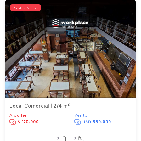
Pocitos Nuevo
2
Local Comercial | 274 m
Alquiler
Venta
120.000
680.000
$
USD
3
2