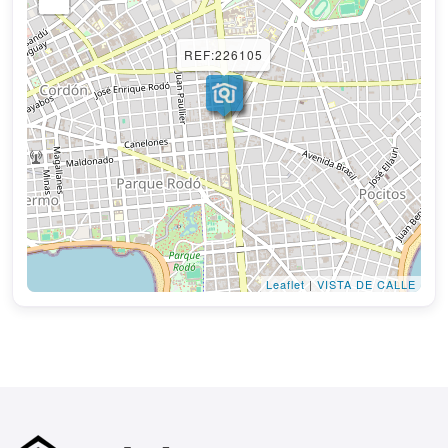
REF:226105
Leaflet
|
VISTA DE CALLE