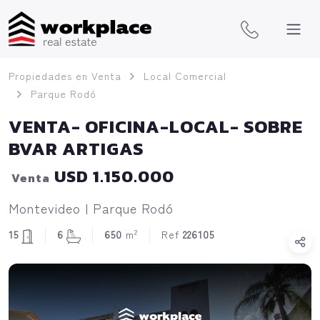
Propiedades en Venta
Local Comercial
Parque Rodó
VENTA- OFICINA-LOCAL- SOBRE
BVAR ARTIGAS
USD 1.150.000
Venta
Montevideo | Parque Rodó
2
15
6
650
m
Ref
226105