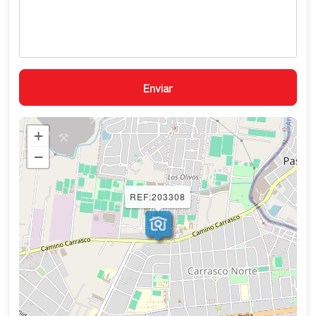
+
−
REF:203308