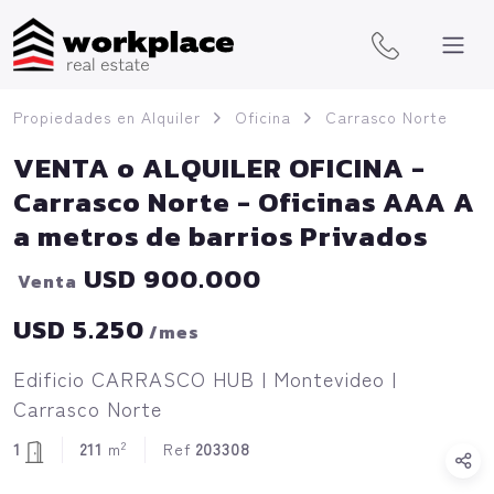
Propiedades en Alquiler
Oficina
Carrasco Norte
VENTA o ALQUILER OFICINA -
Carrasco Norte - Oficinas AAA A
a metros de barrios Privados
USD 900.000
Venta
USD 5.250
/mes
Edificio CARRASCO HUB | Montevideo |
Carrasco Norte
2
1
211
m
Ref
203308