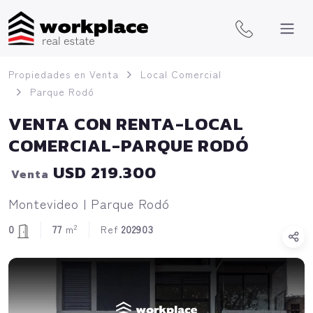
Propiedades en Venta
Local Comercial
Parque Rodó
VENTA CON RENTA-LOCAL
COMERCIAL-PARQUE RODÓ
USD 219.300
Venta
Montevideo | Parque Rodó
2
0
77
m
Ref
202903