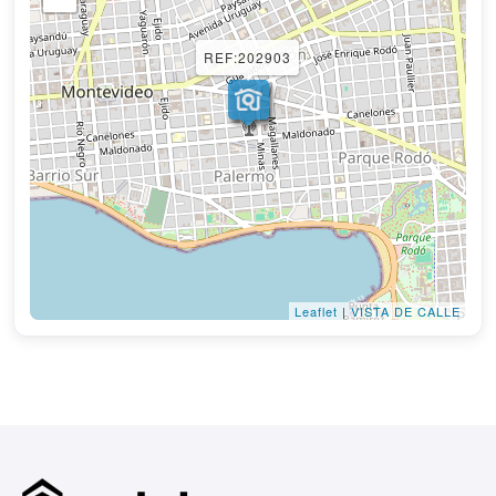
REF:202903
Leaflet
|
VISTA DE CALLE