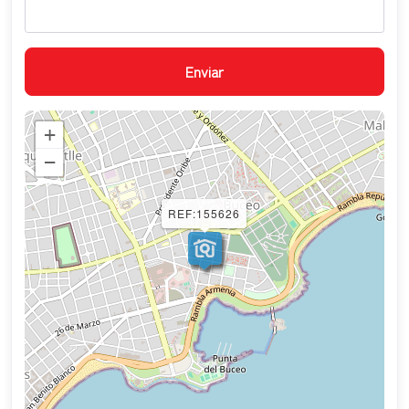
+
−
REF:155626