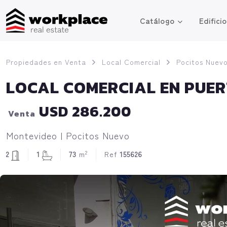
Catálogo
Edifici
Propiedades en Venta
Local Comercial
Pocitos Nuev
LOCAL COMERCIAL EN PUERT
USD 286.200
Venta
Montevideo | Pocitos Nuevo
2
2
1
73
m
Ref
155626