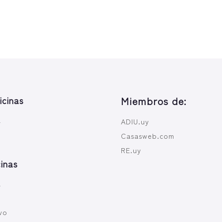
icinas
Miembros de:
a
ADIU.uy
Casasweb.com
RE.uy
inas
a
vo