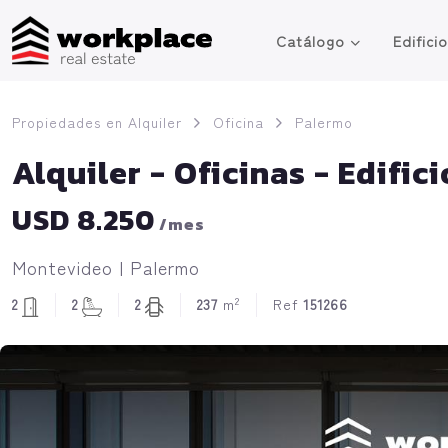
Catálogo
Edifici
Propiedades en Alquiler
Oficina
Palermo
Alquiler - Oficinas - Edifi
USD 8.250
/mes
Montevideo | Palermo
2
2
2
2
237
m
Ref
151266