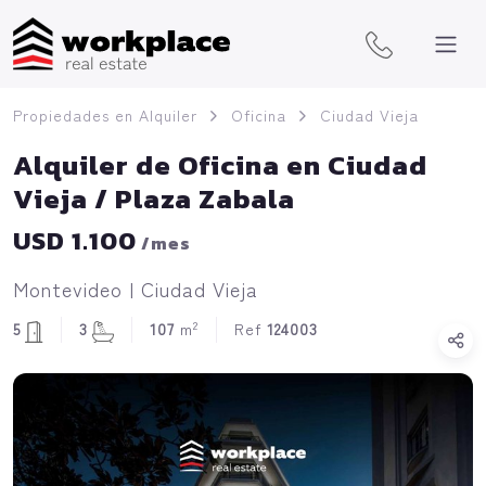
Propiedades en Alquiler
Oficina
Ciudad Vieja
Alquiler de Oficina en Ciudad
Vieja / Plaza Zabala
USD 1.100
/mes
Montevideo | Ciudad Vieja
2
5
3
107
m
Ref
124003