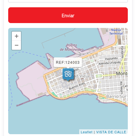
+
−
REF:124003
Leaflet
|
VISTA DE CALLE