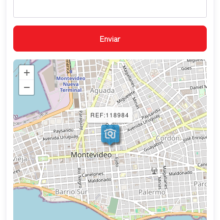
+
−
REF:118984