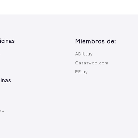
icinas
Miembros de:
a
ADIU.uy
Casasweb.com
RE.uy
inas
a
vo