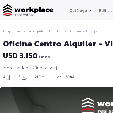
Catálogo
Edifici
Propiedades en Alquiler
Oficina
Ciudad Vieja
Oficina Centro Alquiler -
USD 3.150
/mes
Montevideo | Ciudad Vieja
2
4
3
210
m
Ref
118984