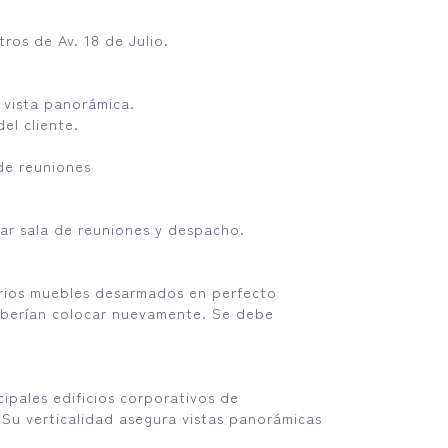
ros de Av. 18 de Julio.
 vista panorámica.
el cliente.
 de reuniones
rar sala de reuniones y despacho.
arios muebles desarmados en perfecto
 deberían colocar nuevamente. Se debe
ales edificios corporativos de
 Su verticalidad asegura vistas panorámicas