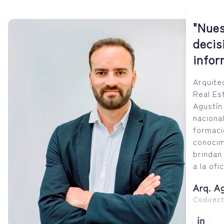
"Nues
decis
infor
Arquite
Real Es
Agustín
naciona
formaci
conocim
brindan
a la of
Arq. A
Codirec