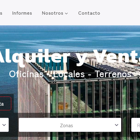
os
Informes
Nosotros
Contacto
Alquiler y Vent
Oficinas - Locales - Terrenos
Zonas